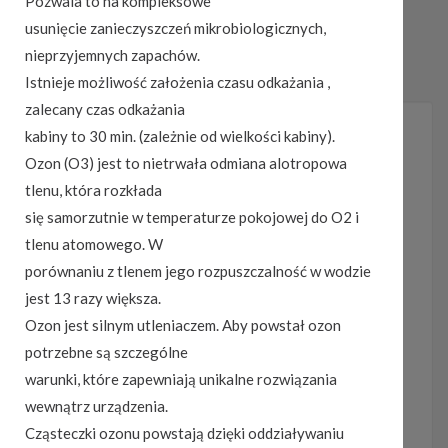
Pozwala to na kompleksowe
usunięcie zanieczyszczeń mikrobiologicznych,
nieprzyjemnych zapachów.
Istnieje możliwość założenia czasu odkażania ,
zalecany czas odkażania
SZEGÓŁOWE INFORMACJE
kabiny to 30 min. (zależnie od wielkości kabiny).
Ozon (O3) jest to nietrwała odmiana alotropowa
Wymiary długość/ szerokość/ wysokość :
200x90x41
tlenu, która rozkłada
Pojemność (litry) :
500
się samorzutnie w temperaturze pokojowej do O2 i
Ładowność (kg) :
75
tlenu atomowego. W
System montażu :
PowerClick
porównaniu z tlenem jego rozpuszczalność w wodzie
Sposób otwierania :
jednostronnie
jest 13 razy większa.
Pasuje do belek szerokich WingBar Edge :
tylko z
Ozon jest silnym utleniaczem. Aby powstał ozon
adapterem
potrzebne są szczególne
Atest TUV :
tak
warunki, które zapewniają unikalne rozwiązania
Max liczba par nart/snowbordów :
4 do 6 / deski 4
wewnątrz urządzenia.
Max długość nart :
185
Cząsteczki ozonu powstają dzięki oddziaływaniu
Dostępne kolory :
Tytanowy połysk / Czarny połysk