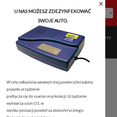
×
U NAS MOŻESZ ZDEZYNFEKOWAĆ
SWOJE AUTO.
TAURUS ALTRO 500 XL
HOME
BAGAŻNIKI SAMOCHODOWE
UCHWYTY
NA NARTY
BOXY
TAURUS
TAURUS
ALTRO 500 XL
W celu odkażenia wewnętrznej powierzchni kabiny
TAURUS ALTRO 500 XL
pojazdu urządzenie
podłącza się do ssania recyrkulacji. Urządzenie
wytwarza ozon O3, w
wyniku jonizacji powietrza atmosferycznego.