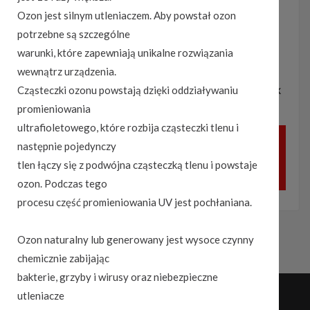
Ozon jest silnym utleniaczem. Aby powstał ozon
Pasuje do belek szerokich WingBar Edge :
tak
potrzebne są szczególne
Atest TUV :
tak
warunki, które zapewniają unikalne rozwiązania
Max liczba par nart/snowbordów :
6 do 8 / deski 4
wewnątrz urządzenia.
Max długość nart :
200
Cząsteczki ozonu powstają dzięki oddziaływaniu
Dostępne kolory :
Dwubarwne malowanie czarny połysk
promieniowania
z tytanowymi wstawkami
ultrafioletowego, które rozbija cząsteczki tlenu i
następnie pojedynczy
Zadzwoń by dowiedzieć się więcej o
tlen łączy się z podwójna cząsteczką tlenu i powstaje
ofercie
ozon. Podczas tego
procesu część promieniowania UV jest pochłaniana.
Ozon naturalny lub generowany jest wysoce czynny
chemicznie zabijając
bakterie, grzyby i wirusy oraz niebezpieczne
utleniacze
instalacja & modyfikacje:
Jaskowski.net