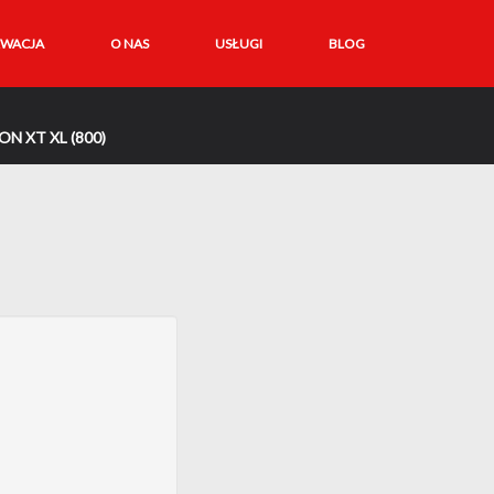
RWACJA
O NAS
USŁUGI
BLOG
N XT XL (800)