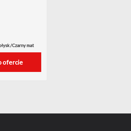
połysk /Czarny mat
o ofercie