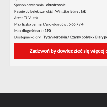
Sposób otwierania :
obustronnie
Pasuje do belek szerokich WingBar Edge :
tak
Atest TUV :
tak
Max liczba par nart/snowbordów :
5 do 7 / 4
Max długość nart :
190
Dostępne kolory :
Tytan aeroskin / Czarny połysk / Biały 
Zadzwoń by dowiedzieć się więcej 