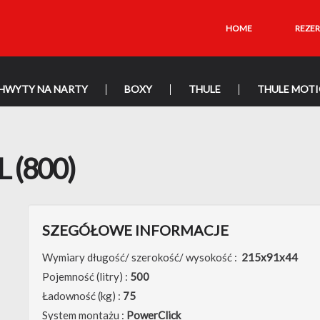
HOME
REZE
HWYTY NA NARTY
BOXY
THULE
THULE MOTIO
 (800)
SZEGÓŁOWE INFORMACJE
Wymiary długość/ szerokość/ wysokość :
215x91x44
Pojemność (litry) :
500
Ładowność (kg) :
75
System montażu :
PowerClick